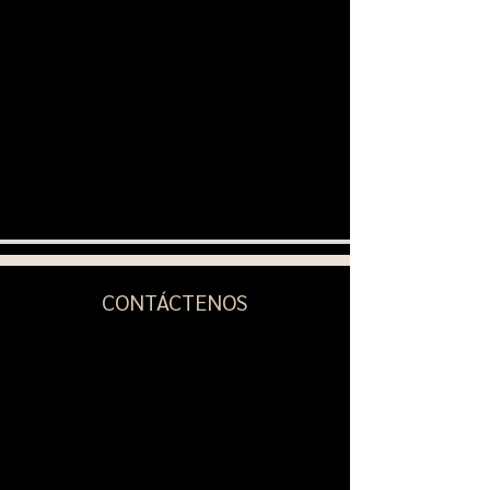
CONTÁCTENOS
contacto@bocabocainstitute.com
Contacto: (561)933-2431
2499 Glades Rd., Suite 308,
Boca Ratón, Florida 33431